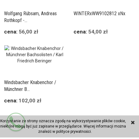
Wolfgang Rübsam, Andreas
WINTERxWW9102812 xNx
Rothkopf -...
cena:
56,00 zł
cena:
54,00 zł
Windsbacher Knabenchor /
Münchner B...
cena:
102,00 zł
Korzystanie ze strony oznacza zgodę na wykorzystywanie plików cookie,
niektóre mogą być już zapisane w przeglądarce. Więcej informacji można
ZAMÓWIENIE
znaleźć w
polityce prywatności
.